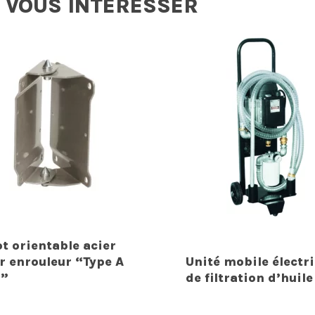
 VOUS INTERESSER
ot orientable acier
r enrouleur “Type A
Unité mobile électr
B”
de filtration d’huile