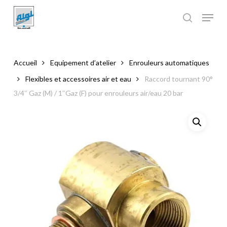
Skip
to
main
Close
content
Menu
Accueil
Equipement d’atelier
Enrouleurs automatiques
Flexibles et accessoires air et eau
Raccord tournant 90°
3/4″ Gaz (M) / 1″Gaz (F) pour enrouleurs air/eau 20 bar