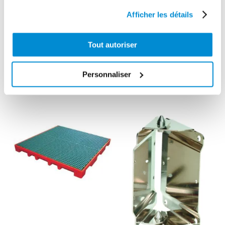
Afficher les détails
Raccord
Support
tournant 3/4″
pompe/enrouleur
Tout autoriser
Gaz pour
pour cubitainer
enrouleur huile
IBC 1000 l
Personnaliser