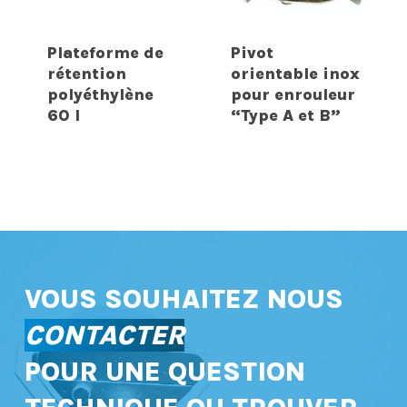
Plateforme de
Pivot
rétention
orientable inox
polyéthylène
pour enrouleur
60 l
“Type A et B”
VOUS SOUHAITEZ NOUS
CONTACTER
POUR UNE QUESTION