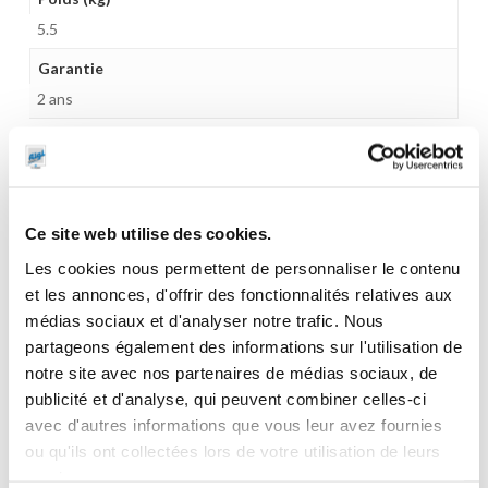
5.5
Garantie
2 ans
CES PRODUITS PEUVENT VOUS
Ce site web utilise des cookies.
INTERESSER
Les cookies nous permettent de personnaliser le contenu
et les annonces, d'offrir des fonctionnalités relatives aux
médias sociaux et d'analyser notre trafic. Nous
partageons également des informations sur l'utilisation de
notre site avec nos partenaires de médias sociaux, de
publicité et d'analyse, qui peuvent combiner celles-ci
avec d'autres informations que vous leur avez fournies
ou qu'ils ont collectées lors de votre utilisation de leurs
services.