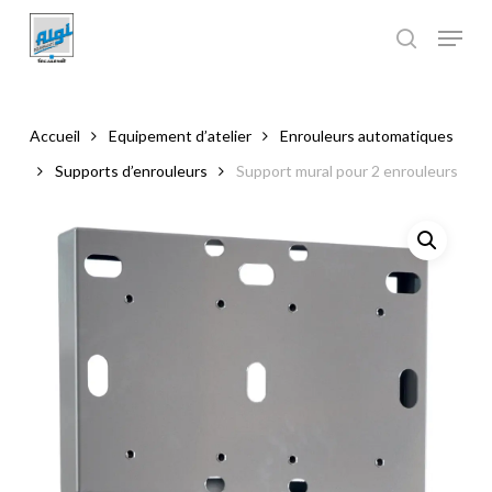
Skip
to
main
Close
content
Menu
Accueil
Equipement d’atelier
Enrouleurs automatiques
Supports d’enrouleurs
Support mural pour 2 enrouleurs