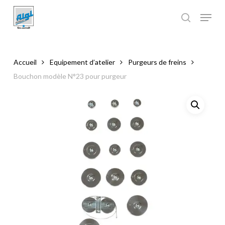
Skip
to
main
Close
content
Menu
Accueil
Equipement d’atelier
Purgeurs de freins
Bouchon modèle N°23 pour purgeur