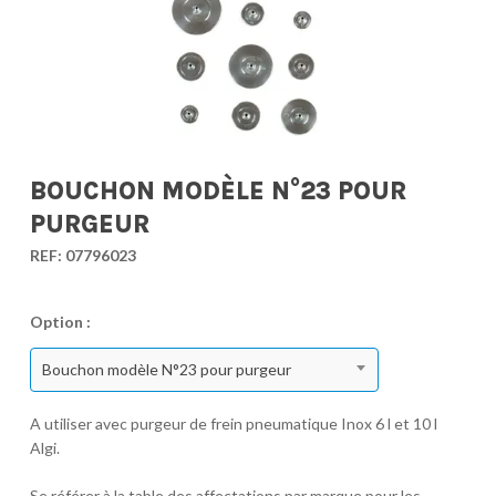
BOUCHON MODÈLE N°23 POUR
PURGEUR
REF:
07796023
Option :
Bouchon modèle N°23 pour purgeur
A utiliser avec purgeur de frein pneumatique Inox 6 l et 10 l
Algi.
Se référer à la table des affectations par marque pour les