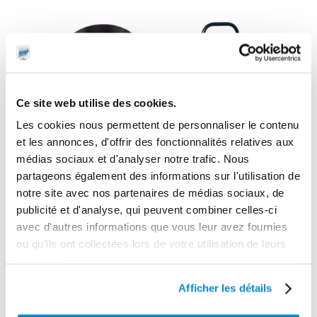
Ce site web utilise des cookies.
Les cookies nous permettent de personnaliser le contenu
et les annonces, d'offrir des fonctionnalités relatives aux
médias sociaux et d'analyser notre trafic. Nous
partageons également des informations sur l'utilisation de
notre site avec nos partenaires de médias sociaux, de
Raccord
publicité et d'analyse, qui peuvent combiner celles-ci
tournant 90° 1″
avec d'autres informations que vous leur avez fournies
Gaz (F) / 3/4″
Unité mobile
ou qu'ils ont collectées lors de votre utilisation de leurs
Gaz (M) 50 bar
électrique de
services.
pour enrouleur
filtration
gasoil
d’huile
Afficher les détails