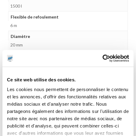
1500 l
Flexible de refoulement
6 m
Diamètre
20 mm
Pistolet
Manuel
Compteur
Ce site web utilise des cookies.
Non
Les cookies nous permettent de personnaliser le contenu
Gamme tarifaire
et les annonces, d'offrir des fonctionnalités relatives aux
Equipements d'atelier
médias sociaux et d'analyser notre trafic. Nous
partageons également des informations sur l'utilisation de
Unité d'emballage
notre site avec nos partenaires de médias sociaux, de
1
publicité et d'analyse, qui peuvent combiner celles-ci
avec d'autres informations que vous leur avez fournies
Dimensions en cm (L × l × h)