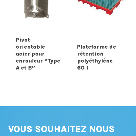
Pivot
orientable
Plateforme de
acier pour
rétention
enrouleur “Type
polyéthylène
A et B”
60 l
VOUS SOUHAITEZ NOUS