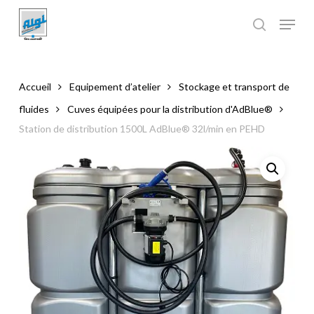
Skip
to
main
Close
content
Menu
Accueil
Equipement d’atelier
Stockage et transport de
fluides
Cuves équipées pour la distribution d'AdBlue®
Station de distribution 1500L AdBlue® 32l/min en PEHD