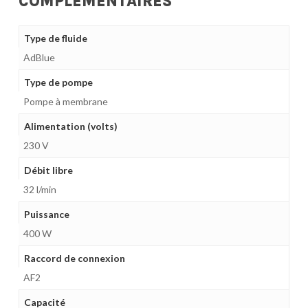
COMPLÉMENTAIRES
Type de fluide
AdBlue
Type de pompe
Pompe à membrane
Alimentation (volts)
230 V
Débit libre
32 l/min
Puissance
400 W
Raccord de connexion
AF2
Capacité