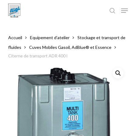
Skip
to
main
Close
content
Menu
Accueil
Equipement d’atelier
Stockage et transport de
fluides
Cuves Mobiles Gasoil, AdBlue® et Essence
Citerne de transport ADR 400 l