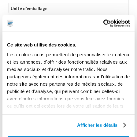
Unité d'emballage
1
Dimensions en cm (L × l × h)
73 x 70 x 117
Ce site web utilise des cookies.
Poids (kg)
Les cookies nous permettent de personnaliser le contenu
55.0000
et les annonces, d'offrir des fonctionnalités relatives aux
Garantie
médias sociaux et d'analyser notre trafic. Nous
1 an
partageons également des informations sur l'utilisation de
notre site avec nos partenaires de médias sociaux, de
Gencode
publicité et d'analyse, qui peuvent combiner celles-ci
3284660406939
avec d'autres informations que vous leur avez fournies
ou qu'ils ont collectées lors de votre utilisation de leurs
services.
Afficher les détails
CES PRODUITS PEUVENT VOUS