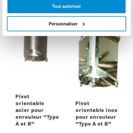
INTERESSER
Tout autoriser
Personnaliser
Pivot
orientable
Pivot
acier pour
orientable inox
enrouleur “Type
pour enrouleur
A et B”
“Type A et B”