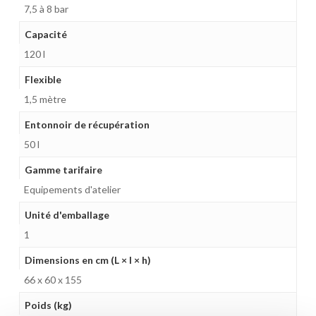
7,5 à 8 bar
Capacité
120 l
Flexible
1,5 mètre
Entonnoir de récupération
50 l
Gamme tarifaire
Equipements d'atelier
Unité d'emballage
1
Dimensions en cm (L × l × h)
66 x 60 x 155
Poids (kg)