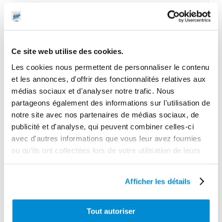
52.0000
Garantie
2 ans
Ce site web utilise des cookies.
Gencode
Les cookies nous permettent de personnaliser le contenu
3284660406441
et les annonces, d'offrir des fonctionnalités relatives aux
médias sociaux et d'analyser notre trafic. Nous
partageons également des informations sur l'utilisation de
notre site avec nos partenaires de médias sociaux, de
CES PRODUITS PEUVENT VOUS
publicité et d'analyse, qui peuvent combiner celles-ci
avec d'autres informations que vous leur avez fournies
INTERESSER
ou qu'ils ont collectées lors de votre utilisation de leurs
services.
Afficher les détails
Tout autoriser