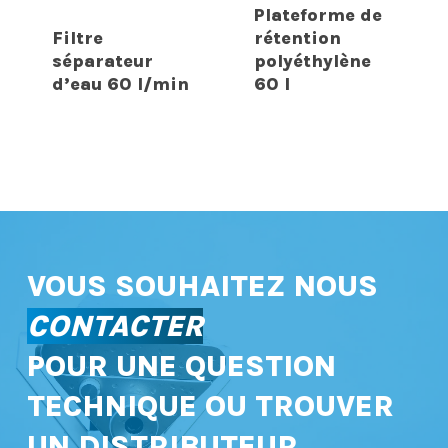
Plateforme de
Filtre
rétention
séparateur
polyéthylène
d’eau 60 l/min
60 l
VOUS SOUHAITEZ NOUS
CONTACTER
POUR UNE QUESTION
TECHNIQUE OU TROUVER
UN DISTRIBUTEUR