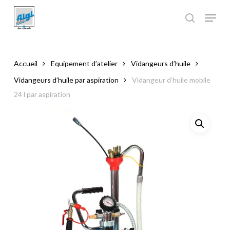
Skip
to
main
Close
content
Menu
Accueil
Equipement d’atelier
Vidangeurs d’huile
Vidangeurs d’huile par aspiration
Vidangeur d’huile mobile
24 l par aspiration