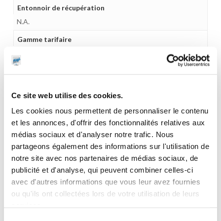
Entonnoir de récupération
N.A.
Gamme tarifaire
Equipements d'atelier
Unité d'emballage
1
Ce site web utilise des cookies.
Dimensions en cm (L × l × h)
Les cookies nous permettent de personnaliser le contenu
28 x 33 x 98
et les annonces, d'offrir des fonctionnalités relatives aux
Poids (kg)
médias sociaux et d'analyser notre trafic. Nous
partageons également des informations sur l'utilisation de
13.5200
notre site avec nos partenaires de médias sociaux, de
Garantie
publicité et d'analyse, qui peuvent combiner celles-ci
2 ans
avec d'autres informations que vous leur avez fournies
ou qu'ils ont collectées lors de votre utilisation de leurs
Gencode
services.
3284660404478