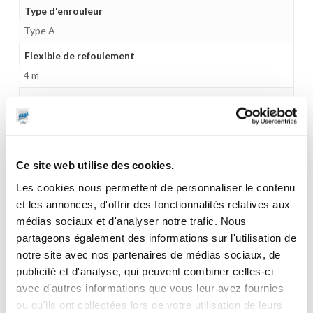
Type d'enrouleur
Type A
Flexible de refoulement
4 m
Gamme tarifaire
Equipements d'atelier
Unité d'emballage
1
Ce site web utilise des cookies.
Les cookies nous permettent de personnaliser le contenu
Dimensions en cm (L × l × h)
et les annonces, d'offrir des fonctionnalités relatives aux
48 x 48 x 250
médias sociaux et d'analyser notre trafic. Nous
Poids (kg)
partageons également des informations sur l'utilisation de
107.0000
notre site avec nos partenaires de médias sociaux, de
publicité et d'analyse, qui peuvent combiner celles-ci
Garantie
avec d'autres informations que vous leur avez fournies
2 ans
ou qu'ils ont collectées lors de votre utilisation de leurs