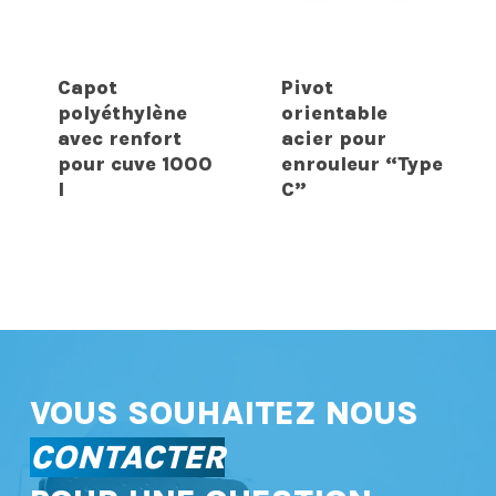
Capot
Pivot
polyéthylène
orientable
avec renfort
acier pour
pour cuve 1000
enrouleur “Type
l
C”
VOUS SOUHAITEZ NOUS
CONTACTER