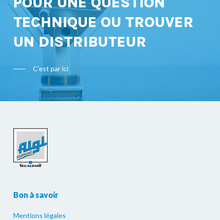
POUR UNE QUESTION
TECHNIQUE OU TROUVER
UN DISTRIBUTEUR
C'est par ici
Bon à savoir
Mentions légales