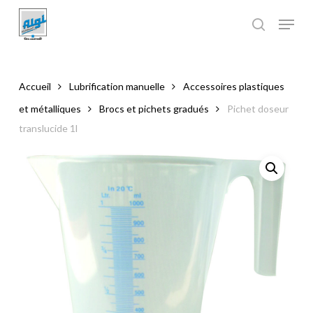
Skip
to
main
Close
content
Menu
Accueil
Lubrification manuelle
Accessoires plastiques
et métalliques
Brocs et pichets gradués
Pichet doseur
translucide 1l