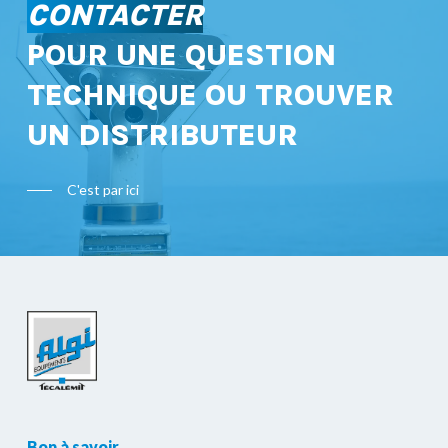
CONTACTER
POUR UNE QUESTION
TECHNIQUE OU TROUVER
UN DISTRIBUTEUR
C'est par ici
Bon à savoir