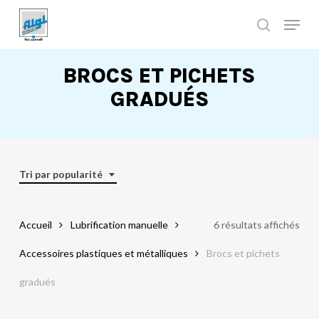
Skip
to
main
Close
content
Menu
BROCS ET PICHETS
GRADUÉS
Tri par popularité
Accueil
Lubrification manuelle
6 résultats affichés
Accessoires plastiques et métalliques
Brocs et pichets
gradués