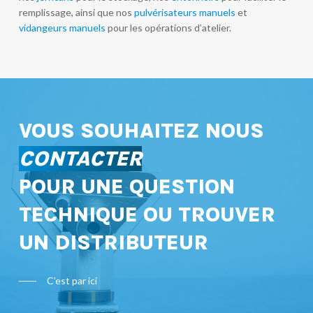
remplissage, ainsi que nos
pulvérisateurs manuels
et
vidangeurs manuels
pour les opérations d’atelier.
VOUS SOUHAITEZ NOUS
CONTACTER
POUR UNE QUESTION
TECHNIQUE OU TROUVER
UN DISTRIBUTEUR
C'est par ici