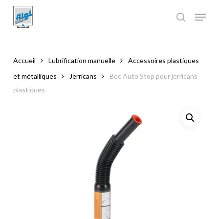
Skip
to
main
Close
content
Menu
Accueil
Lubrification manuelle
Accessoires plastiques
et métalliques
Jerricans
Bec Auto Stop pour jerricans
plastiques