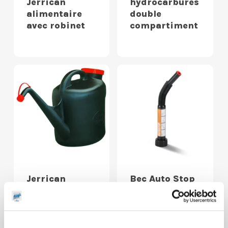
Jerrican
hydrocarbures
alimentaire
double
avec robinet
compartiment
Jerrican
Bec Auto Stop
spécial
pour jerricans
mazout
plastiques