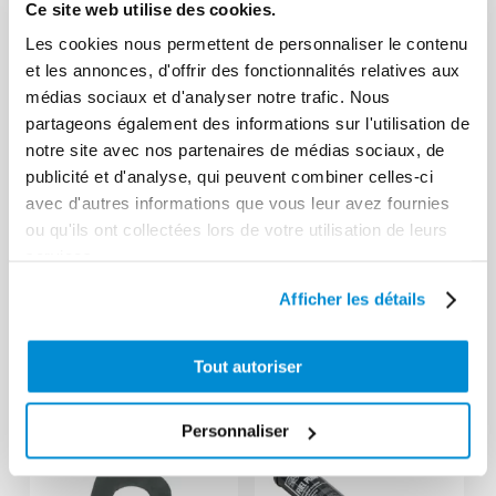
Ce site web utilise des cookies.
Les cookies nous permettent de personnaliser le contenu
et les annonces, d'offrir des fonctionnalités relatives aux
médias sociaux et d'analyser notre trafic. Nous
partageons également des informations sur l'utilisation de
notre site avec nos partenaires de médias sociaux, de
publicité et d'analyse, qui peuvent combiner celles-ci
avec d'autres informations que vous leur avez fournies
ou qu'ils ont collectées lors de votre utilisation de leurs
services.
Bec flexible
Bec rigide
Afficher les détails
pour jerrican
pour jerrican
tôle
tôle
Tout autoriser
Personnaliser