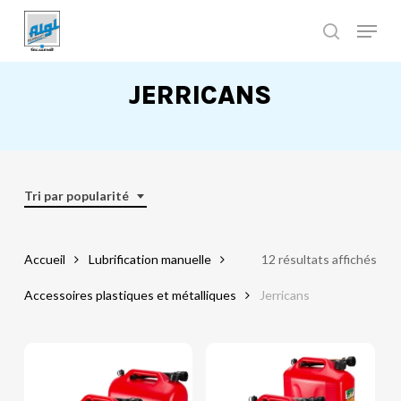
Skip
to
main
Close
content
Menu
JERRICANS
Tri par popularité
Accueil
Lubrification manuelle
12 résultats affichés
Accessoires plastiques et métalliques
Jerricans