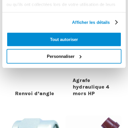
INTERESSER
ou qu'ils ont collectées lors de votre utilisation de leurs
services.
Afficher les détails
Tout autoriser
Personnaliser
Agrafe
hydraulique 4
Renvoi d’angle
mors HP