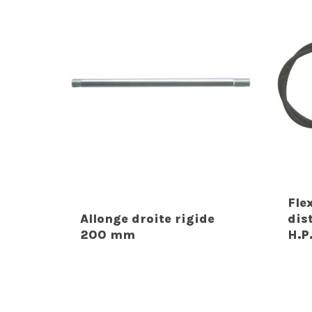
Fle
Allonge droite rigide
dis
200 mm
H.P