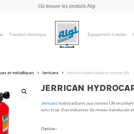
Où trouver les produits Algi
ue
Transfert électrique
Équipement d’atelier
e ou "ESC" pour fermer
ues et métalliques
Jerricans
Jerrican hydrocarbures norme UN
JERRICAN HYDROCA
Jerricans
hydrocarbures aux normes UN en polyéth
auto stop, d’un indicateur de niveau translucide e
Option :