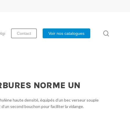
search
Algi
Contact
Voir nos catalogues
RBURES NORME UN
ylène haute densité, équipés d’un bec verseur souple
t d’un second bouchon pour faciliter la vidange.