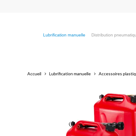
Skip
to
main
content
Lubrification manuelle
Distribution pneumatiq
Appuyez sur la touche "Entrée" pour faire votre recherch
Accueil
Lubrification manuelle
Accessoires plastiq