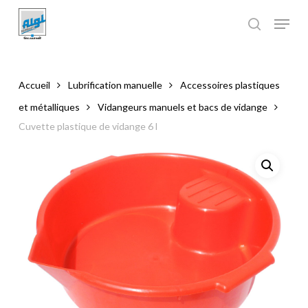
Skip
to
main
Close
content
Menu
Accueil
Lubrification manuelle
Accessoires plastiques
et métalliques
Vidangeurs manuels et bacs de vidange
Cuvette plastique de vidange 6 l