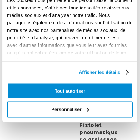
et les annonces, d'offrir des fonctionnalités relatives aux
médias sociaux et d'analyser notre trafic. Nous
Allonge coudée
partageons également des informations sur l'utilisation de
rigide 200 mm
Renvoi d’angle
notre site avec nos partenaires de médias sociaux, de
publicité et d'analyse, qui peuvent combiner celles-ci
avec d'autres informations que vous leur avez fournies
ou qu'ils ont collectées lors de votre utilisation de leurs
services.
Afficher les détails
Tout autoriser
Personnaliser
Pistolet
pneumatique
de graissage