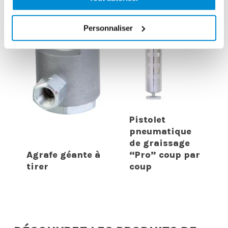
Personnaliser
Pistolet
pneumatique
de graissage
Agrafe géante à
“Pro” coup par
tirer
coup