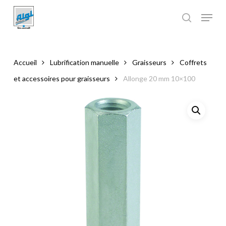
Skip
to
main
Close
content
Menu
Accueil
Lubrification manuelle
Graisseurs
Coffrets
et accessoires pour graisseurs
Allonge 20 mm 10×100