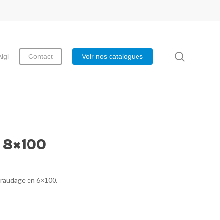
search
Algi
Contact
Voir nos catalogues
 8×100
araudage en 6×100.