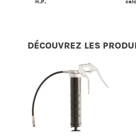
H.P.
cal
DÉCOUVREZ LES PRODU