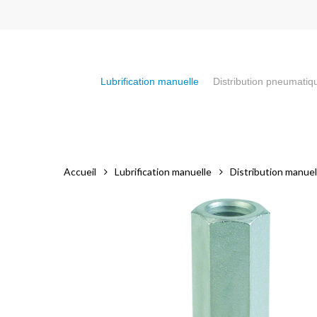
Skip
to
main
content
Lubrification manuelle
Distribution pneumatiq
Appuyez sur la touche "Entrée" pour faire votre recherch
Accueil
Lubrification manuelle
Distribution manuel