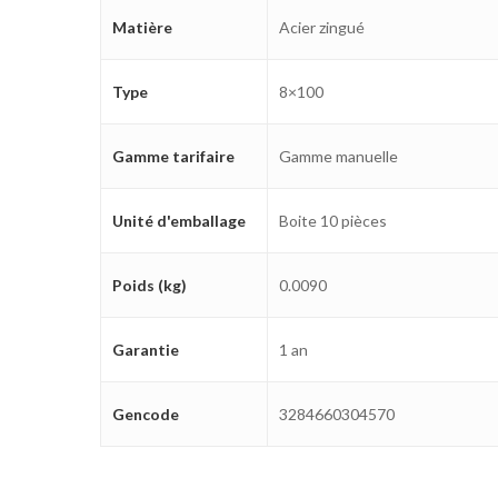
Matière
Acier zingué
Type
8×100
Gamme tarifaire
Gamme manuelle
Unité d'emballage
Boite 10 pièces
Poids (kg)
0.0090
Garantie
1 an
Gencode
3284660304570