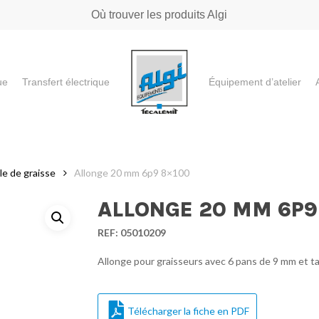
Où trouver les produits Algi
ue
Transfert électrique
Équipement d’atelier
e ou "ESC" pour fermer
le de graisse
Allonge 20 mm 6p9 8×100
ALLONGE 20 MM 6P9
REF:
05010209
Allonge pour graisseurs avec 6 pans de 9 mm et t
Télécharger la fiche en PDF