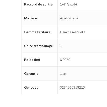
Raccord de sortie
1/4" Gaz (F)
Matière
Acier zingué
Gamme tarifaire
Gamme manuelle
Unité d'emballage
1
Poids (kg)
0.0260
Garantie
1 an
Gencode
3284660313213