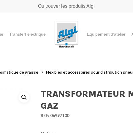
Où trouver les produits Algi
ue
Transfert électrique
Équipement d’atelier
e ou "ESC" pour fermer
eumatique de graisse
Flexibles et accessoires pour distribution pne
TRANSFORMATEUR M/
GAZ
REF:
06997100