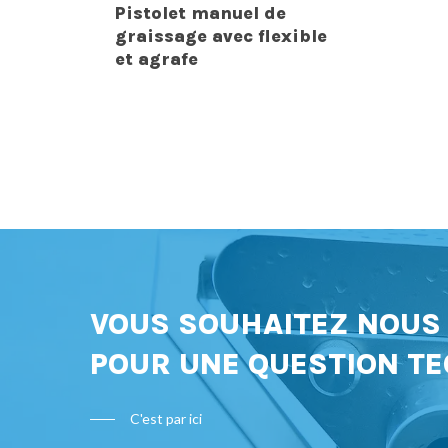
Pistolet manuel de
graissage avec flexible
et agrafe
VOUS SOUHAITEZ NOU
POUR UNE QUESTION TE
C'est par ici