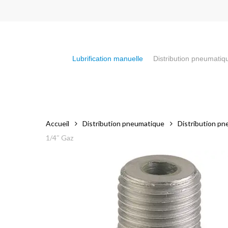
Skip
to
main
content
Lubrification manuelle
Distribution pneumatiq
Appuyez sur la touche "Entrée" pour faire votre recherch
Accueil
Distribution pneumatique
Distribution pn
1/4″ Gaz