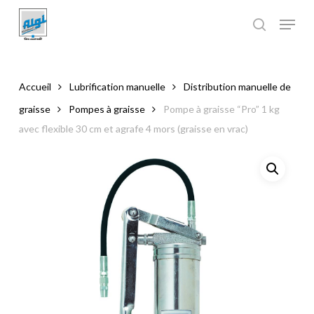
Skip
to
main
Close
content
Menu
Accueil
Lubrification manuelle
Distribution manuelle de
graisse
Pompes à graisse
Pompe à graisse “Pro” 1 kg
avec flexible 30 cm et agrafe 4 mors (graisse en vrac)