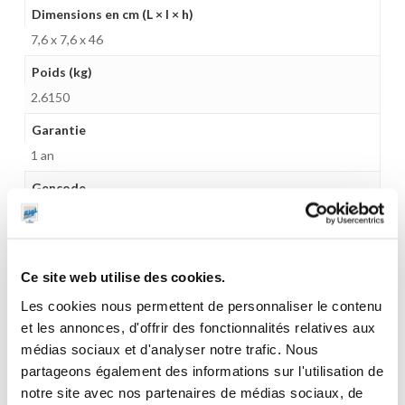
Dimensions en cm (L × l × h)
7,6 x 7,6 x 46
Poids (kg)
2.6150
Garantie
1 an
Gencode
3284660313688
Ce site web utilise des cookies.
Les cookies nous permettent de personnaliser le contenu
CES PRODUITS PEUVENT VOUS
et les annonces, d'offrir des fonctionnalités relatives aux
INTERESSER
médias sociaux et d'analyser notre trafic. Nous
partageons également des informations sur l'utilisation de
notre site avec nos partenaires de médias sociaux, de