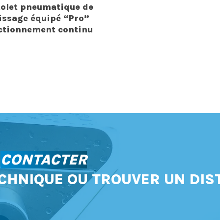
tolet pneumatique de
issage équipé “Pro”
ctionnement continu
S
CONTACTER
CHNIQUE OU TROUVER UN DIS