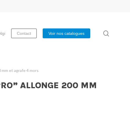
search
Algi
Contact
Voir nos catalogues
0 mm et agrafe 4 mors
PRO” ALLONGE 200 MM