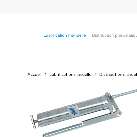
Skip
to
main
content
Lubrification manuelle
Distribution pneumatiq
Appuyez sur la touche "Entrée" pour faire votre recherch
Accueil
Lubrification manuelle
Distribution manuel