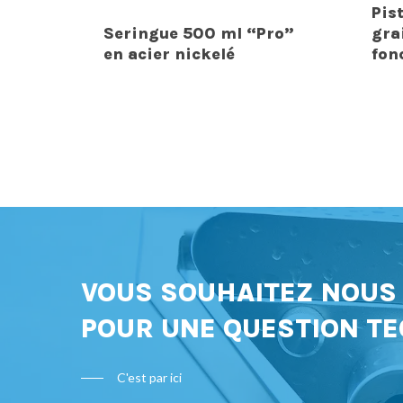
Pis
Seringue 500 ml “Pro”
gra
en acier nickelé
fon
VOUS SOUHAITEZ NOU
POUR UNE QUESTION TE
C'est par ici