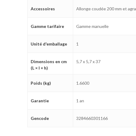
Accessoires
Allonge coudée 200 mm et agra
Gamme tarifaire
Gamme manuelle
Unité d'emballage
1
Dimensions en cm
5,7 x 5,7 x 37
(L × l × h)
Poids (kg)
1.6600
Garantie
1 an
Gencode
3284660301166