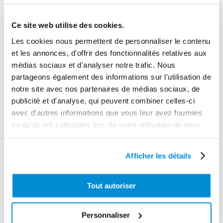
1.6600
Ce site web utilise des cookies.
Garantie
Les cookies nous permettent de personnaliser le contenu
1 an
et les annonces, d'offrir des fonctionnalités relatives aux
Gencode
médias sociaux et d'analyser notre trafic. Nous
3284660301210
partageons également des informations sur l'utilisation de
notre site avec nos partenaires de médias sociaux, de
publicité et d'analyse, qui peuvent combiner celles-ci
avec d'autres informations que vous leur avez fournies
ou qu'ils ont collectées lors de votre utilisation de leurs
CES PRODUITS PEUVENT VOUS
services.
INTERESSER
Afficher les détails
Tout autoriser
Personnaliser