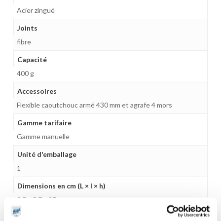
Acier zingué
Joints
fibre
Capacité
400 g
Accessoires
Flexible caoutchouc armé 430 mm et agrafe 4 mors
Gamme tarifaire
Gamme manuelle
Unité d'emballage
1
Dimensions en cm (L × l × h)
5,7 x 5,7 x 37
Poids (kg)