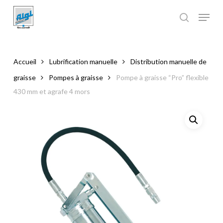
Skip
to
main
Close
content
Menu
Accueil
Lubrification manuelle
Distribution manuelle de
graisse
Pompes à graisse
Pompe à graisse “Pro” flexible
430 mm et agrafe 4 mors