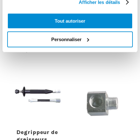
Afficher les détails
Tout autoriser
Embout pour
Valve de
graisseurs
Personnaliser
remplissage
calottes
ø14,7 mm
metrolub
Degrippeur de
graisseurs