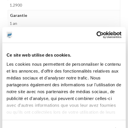
1.2900
Garantie
1 an
Gencode
3284660300831
Ce site web utilise des cookies.
Les cookies nous permettent de personnaliser le contenu
et les annonces, d'offrir des fonctionnalités relatives aux
CES PRODUITS PEUVENT VOUS
médias sociaux et d'analyser notre trafic. Nous
INTERESSER
partageons également des informations sur l'utilisation de
notre site avec nos partenaires de médias sociaux, de
publicité et d'analyse, qui peuvent combiner celles-ci
avec d'autres informations que vous leur avez fournies
ou qu'ils ont collectées lors de votre utilisation de leurs
services.