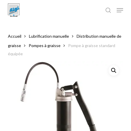
Skip
to
main
Close
content
Menu
Accueil
Lubrification manuelle
Distribution manuelle de
graisse
Pompes à graisse
Pompe à graisse standard
équipée