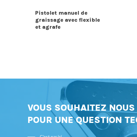
Pistolet manuel de
graissage avec flexible
et agrafe
VOUS SOUHAITEZ NOU
POUR UNE QUESTION TE
C'est par ici