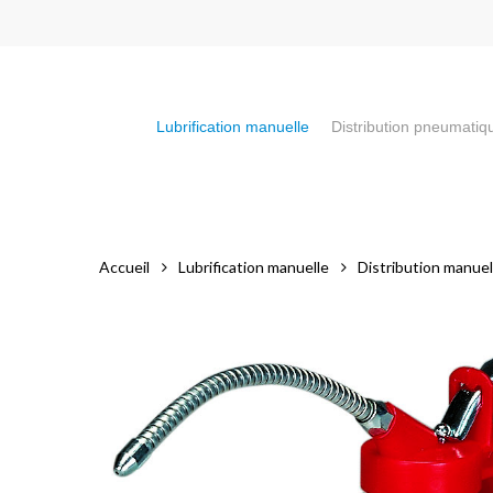
Skip
to
main
content
Lubrification manuelle
Distribution pneumatiq
Appuyez sur la touche "Entrée" pour faire votre recherch
Accueil
Lubrification manuelle
Distribution manuell