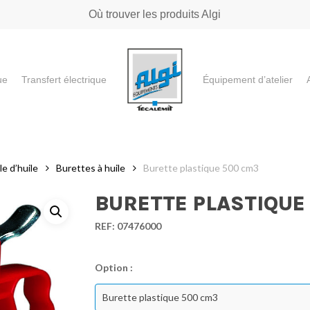
Où trouver les produits Algi
ue
Transfert électrique
Équipement d’atelier
e ou "ESC" pour fermer
e d’huile
Burettes à huile
Burette plastique 500 cm3
BURETTE PLASTIQUE
REF:
07476000
Option :
Burette plastique 500 cm3