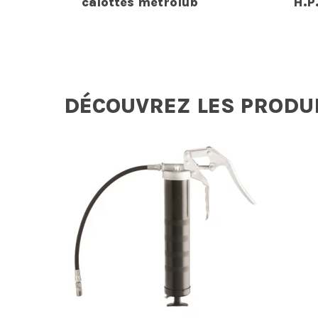
calottes metrolub
H.P
DÉCOUVREZ LES PRODU