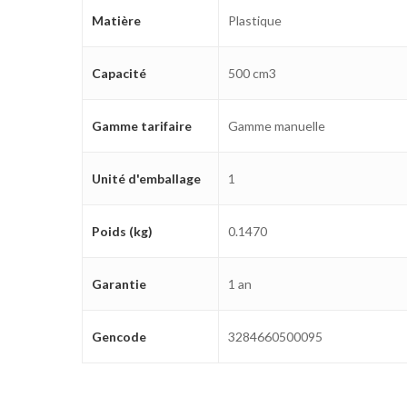
Matière
Plastique
Capacité
500 cm3
Gamme tarifaire
Gamme manuelle
Unité d'emballage
1
Poids (kg)
0.1470
Garantie
1 an
Gencode
3284660500095