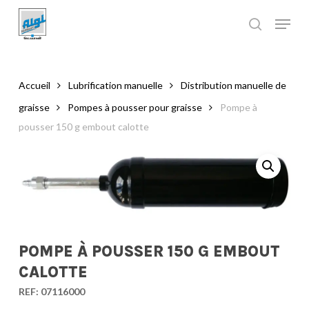
Skip
to
main
Close
content
Menu
Accueil
Lubrification manuelle
Distribution manuelle de
graisse
Pompes à pousser pour graisse
Pompe à
pousser 150 g embout calotte
POMPE À POUSSER 150 G EMBOUT
CALOTTE
REF:
07116000