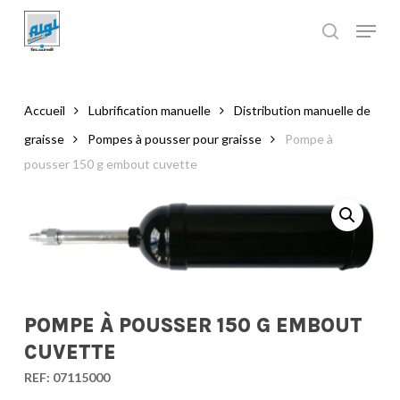
Skip
to
main
Close
content
Menu
Accueil
Lubrification manuelle
Distribution manuelle de
graisse
Pompes à pousser pour graisse
Pompe à
pousser 150 g embout cuvette
POMPE À POUSSER 150 G EMBOUT
CUVETTE
REF:
07115000