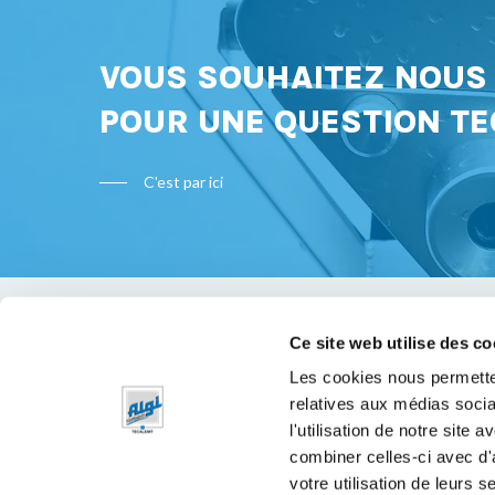
VOUS SOUHAITEZ NOU
POUR UNE QUESTION TE
C'est par ici
Ce site web utilise des co
Bon à s
Les cookies nous permetten
relatives aux médias socia
Mentions 
l'utilisation de notre site
Politique 
combiner celles-ci avec d'
votre utilisation de leurs s