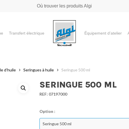
Où trouver les produits Algi
ue
Transfert électrique
Équipement d’atelier
e ou "ESC" pour fermer
e d’huile
Seringues à huile
Seringue 500 ml
SERINGUE 500 ML
REF:
07197000
Option :
Seringue 500 ml