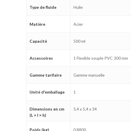
Type de fluide
Huile
Matière
Acier
Capacité
500 ml
Accessoires
1 Flexible souple PVC 300 mm
Gamme tarifaire
Gamme manuelle
Unité d'emballage
1
Dimensions en cm
5,4 x 5,4 x 34
(L × l × h)
Poids (kg)
0.8800