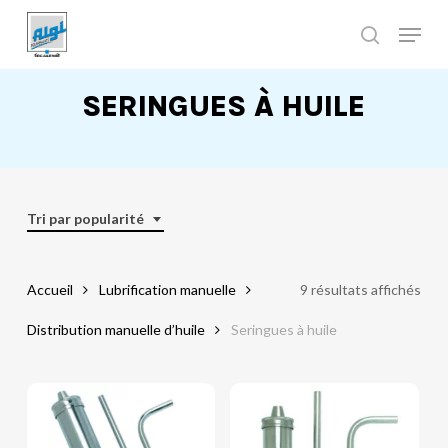
Skip
to
main
Close
content
Menu
SERINGUES À HUILE
Tri par popularité
Accueil
Lubrification manuelle
9 résultats affichés
Distribution manuelle d’huile
Seringues à huile