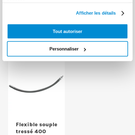
services.
Seringue
Afficher les détails
Seringue 350
spéciale
ml en
hydrocarbure
Tout autoriser
polyéthylène
350 ml
Personnaliser
Flexible souple
tressé 400