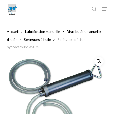
Skip
to
main
Close
content
Menu
Accueil
Lubrification manuelle
Distribution manuelle
d’huile
Seringues à huile
Seringue spéciale
hydrocarbure 350 ml