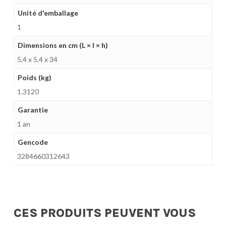
Unité d'emballage
1
Dimensions en cm (L × l × h)
5,4 x 5,4 x 34
Poids (kg)
1.3120
Garantie
1 an
Gencode
3284660312643
CES PRODUITS PEUVENT VOUS