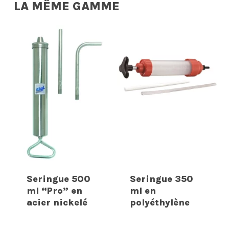
LA MÊME GAMME
Seringue 500
Seringue 350
ml “Pro” en
ml en
acier nickelé
polyéthylène