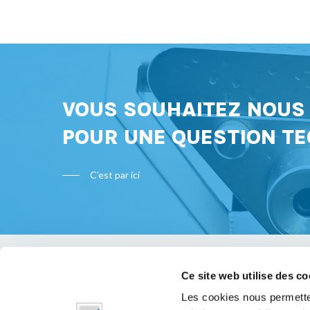
VOUS SOUHAITEZ NOU
POUR UNE QUESTION TE
C'est par ici
Ce site web utilise des co
Bon à s
Les cookies nous permetten