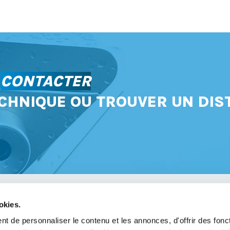
S
CONTACTER
CHNIQUE OU TROUVER UN DIS
okies.
avoir
t de personnaliser le contenu et les annonces, d'offrir des fonct