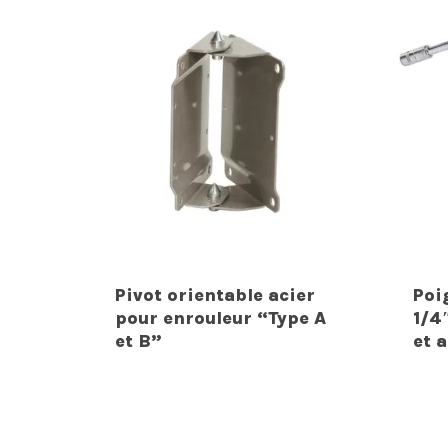
Pivot orientable acier
Poi
pour enrouleur “Type A
1/4
et B”
et 