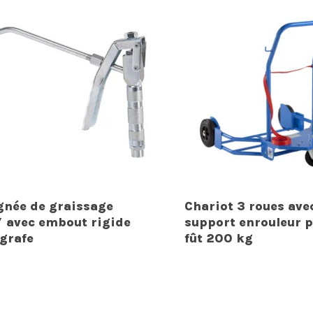
gnée de graissage
Chariot 3 roues ave
″ avec embout rigide
support enrouleur 
agrafe
fût 200 kg