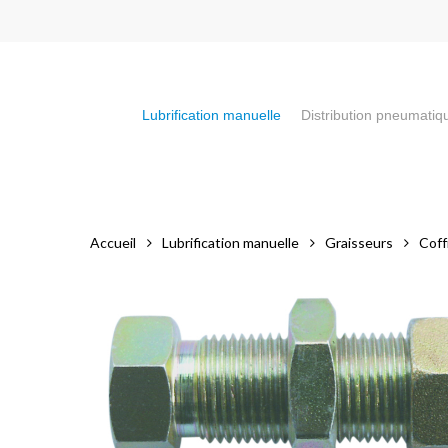
Skip
to
main
content
Lubrification manuelle
Distribution pneumatiq
Appuyez sur la touche "Entrée" pour faire votre recherch
Accueil
Lubrification manuelle
Graisseurs
Coff