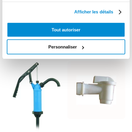
services.
graisse H.P.
rigide 200 mm
Afficher les détails
Tout autoriser
DÉCOUVREZ LES PRODUITS DE
Personnaliser
LA MÊME GAMME