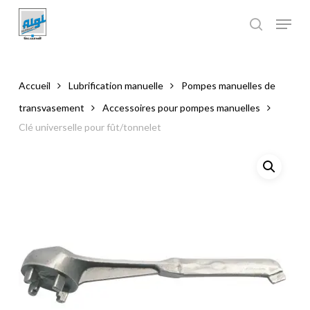
Skip
to
main
Close
content
Menu
Accueil
Lubrification manuelle
Pompes manuelles de
transvasement
Accessoires pour pompes manuelles
Clé universelle pour fût/tonnelet