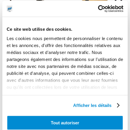
Ce site web utilise des cookies.
Les cookies nous permettent de personnaliser le contenu
et les annonces, d'offrir des fonctionnalités relatives aux
Pistolet manuel
médias sociaux et d'analyser notre trafic. Nous
de graissage
Distributeur de
partageons également des informations sur l'utilisation de
avec flexible et
graisse H.P. 15
notre site avec nos partenaires de médias sociaux, de
agrafe
kg
publicité et d'analyse, qui peuvent combiner celles-ci
avec d'autres informations que vous leur avez fournies
ou qu'ils ont collectées lors de votre utilisation de leurs
services.
DÉCOUVREZ LES PRODUITS DE
Afficher les détails
LA MÊME GAMME
Tout autoriser