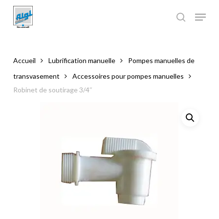
Skip
to
main
Close
content
Menu
Accueil
Lubrification manuelle
Pompes manuelles de
transvasement
Accessoires pour pompes manuelles
Robinet de soutirage 3/4″