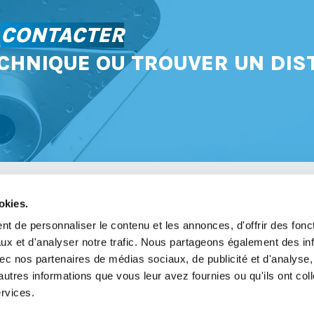
S
CONTACTER
CHNIQUE OU TROUVER UN DIS
okies.
avoir
t de personnaliser le contenu et les annonces, d'offrir des fonct
ux et d'analyser notre trafic. Nous partageons également des in
légales
 avec nos partenaires de médias sociaux, de publicité et d'analyse
de confidentialité
autres informations que vous leur avez fournies ou qu'ils ont col
ervices.