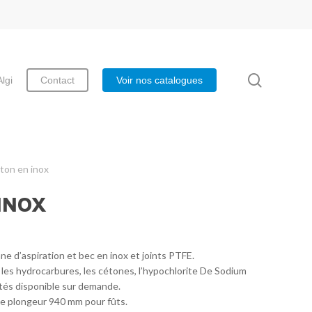
search
Algi
Contact
Voir nos catalogues
ton en inox
INOX
ne d’aspiration et bec en inox et joints PTFE.
 les hydrocarbures, les cétones, l’hypochlorite De Sodium
lités disponible sur demande.
be plongeur 940 mm pour fûts.