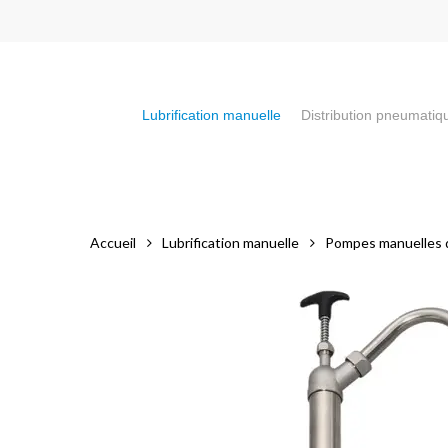
Skip
to
main
content
Lubrification manuelle
Distribution pneumatiq
Appuyez sur la touche "Entrée" pour faire votre recherch
Accueil
Lubrification manuelle
Pompes manuelles 