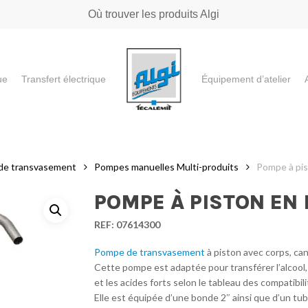
Où trouver les produits Algi
ue
Transfert électrique
Équipement d’atelier
e ou "ESC" pour fermer
de transvasement
Pompes manuelles Multi-produits
Pompe à pis
POMPE À PISTON EN 
REF:
07614300
Pompe de transvasement
à piston avec corps, can
Cette pompe est adaptée pour transférer l’alcool,
et les acides forts selon le tableau des compatibi
Elle est équipée d’une bonde 2″ ainsi que d’un tu