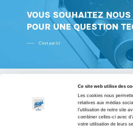
VOUS SOUHAITEZ NOU
POUR UNE QUESTION TE
C'est par ici
Ce site web utilise des co
Bon à s
Les cookies nous permetten
relatives aux médias socia
Mentions 
l'utilisation de notre site
Politique 
combiner celles-ci avec d'
votre utilisation de leurs s