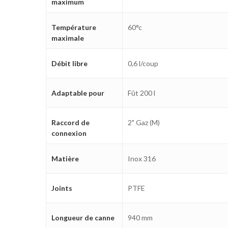
maximum
Température
60°c
maximale
Débit libre
0,6 l/coup
Adaptable pour
Fût 200 l
Raccord de
2" Gaz (M)
connexion
Matière
Inox 316
Joints
PTFE
Longueur de canne
940 mm