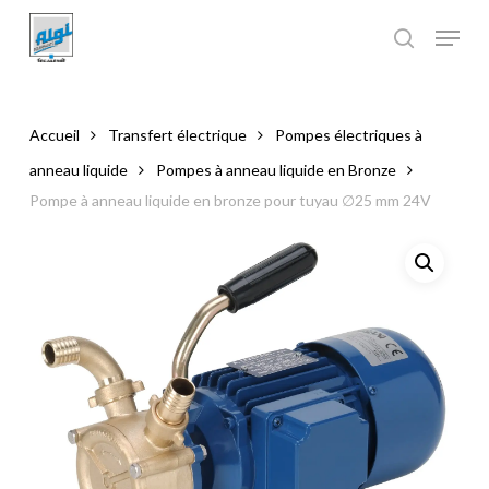
Skip
to
main
Close
content
Menu
Accueil
Transfert électrique
Pompes électriques à
anneau liquide
Pompes à anneau liquide en Bronze
Pompe à anneau liquide en bronze pour tuyau ∅25 mm 24V