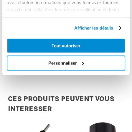
Dimensions en cm (L × l × h)
avec d'autres informations que vous leur avez fournies
40x30x30
ou qu'ils ont collectées lors de votre utilisation de leurs
services.
Poids (kg)
Afficher les détails
11.0000
Garantie
Tout autoriser
2 ans
Gencode
Personnaliser
3284660414293
CES PRODUITS PEUVENT VOUS
INTERESSER