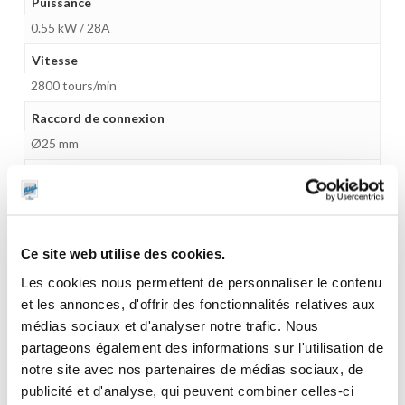
Puissance
0.55 kW / 28A
Vitesse
2800 tours/min
Raccord de connexion
Ø25 mm
Joints
NBR
Accessoires
Ce site web utilise des cookies.
Poignée
Les cookies nous permettent de personnaliser le contenu
Gamme tarifaire
et les annonces, d'offrir des fonctionnalités relatives aux
Equipements d'atelier
médias sociaux et d'analyser notre trafic. Nous
partageons également des informations sur l'utilisation de
Unité d'emballage
notre site avec nos partenaires de médias sociaux, de
1
publicité et d'analyse, qui peuvent combiner celles-ci