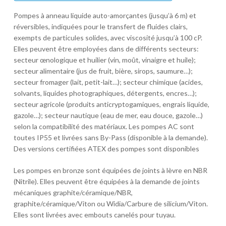
Pompes à anneau liquide auto-amorçantes (jusqu’à 6 m) et
réversibles, indiquées pour le transfert de fluides clairs,
exempts de particules solides, avec viscosité jusqu’à 100 cP.
Elles peuvent être employées dans de différents secteurs:
secteur œnologique et huilier (vin, moût, vinaigre et huile);
secteur alimentaire (jus de fruit, bière, sirops, saumure…);
secteur fromager (lait, petit-lait…); secteur chimique (acides,
solvants, liquides photographiques, détergents, encres…);
secteur agricole (produits anticryptogamiques, engrais liquide,
gazole…); secteur nautique (eau de mer, eau douce, gazole…)
selon la compatibilité des matériaux. Les pompes AC sont
toutes IP55 et livrées sans By-Pass (disponible à la demande).
Des versions certifiées ATEX des pompes sont disponibles
Les pompes en bronze sont équipées de joints à lèvre en NBR
(Nitrile). Elles peuvent être équipées à la demande de joints
mécaniques graphite/céramique/NBR,
graphite/céramique/Viton ou Widia/Carbure de silicium/Viton.
Elles sont livrées avec embouts canelés pour tuyau.