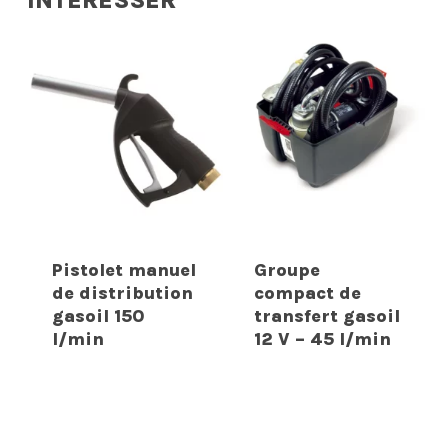
INTERESSER
Pistolet manuel
Groupe
de distribution
compact de
gasoil 150
transfert gasoil
l/min
12 V – 45 l/min