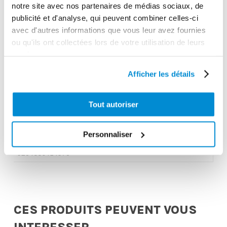
notre site avec nos partenaires de médias sociaux, de
Unité d'emballage
publicité et d'analyse, qui peuvent combiner celles-ci
1
avec d'autres informations que vous leur avez fournies
Dimensions en cm (L × l × h)
ou qu'ils ont collectées lors de votre utilisation de leurs
services.
80x50x45
Afficher les détails
Poids (kg)
40.0000
Tout autoriser
Garantie
2 ans
Personnaliser
Gencode
3284660414378
CES PRODUITS PEUVENT VOUS