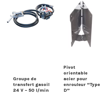
Pivot
orientable
Groupe de
acier pour
transfert gasoil
enrouleur “Type
24 V – 50 l/min
D”