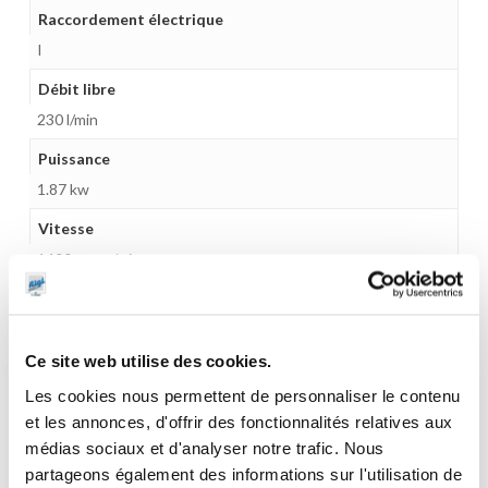
Raccordement électrique
I
Débit libre
230 l/min
Puissance
1.87 kw
Vitesse
1400 tours/min
Raccord de connexion
Ø50 mm
Ce site web utilise des cookies.
Joints
Les cookies nous permettent de personnaliser le contenu
NBR
et les annonces, d'offrir des fonctionnalités relatives aux
Gamme tarifaire
médias sociaux et d'analyser notre trafic. Nous
Equipements d'atelier
partageons également des informations sur l'utilisation de