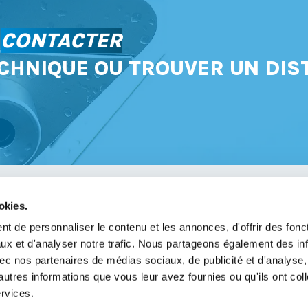
S
CONTACTER
CHNIQUE OU TROUVER UN DIS
okies.
avoir
t de personnaliser le contenu et les annonces, d'offrir des fonct
ux et d'analyser notre trafic. Nous partageons également des in
légales
 avec nos partenaires de médias sociaux, de publicité et d'analyse
de confidentialité
autres informations que vous leur avez fournies ou qu'ils ont col
ervices.