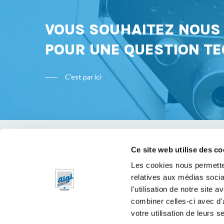
VOUS SOUHAITEZ NOU
POUR UNE QUESTION TE
C'est par ici
Ce site web utilise des co
Bon à s
Les cookies nous permetten
relatives aux médias socia
Mentions 
l'utilisation de notre site
Politique 
combiner celles-ci avec d'
votre utilisation de leurs s