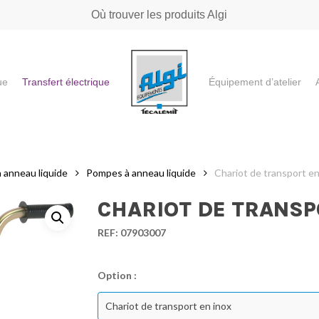
Où trouver les produits Algi
ue
Transfert électrique
Équipement d’atelier
e ou "ESC" pour fermer
 anneau liquide
Pompes à anneau liquide
Chariot de transport en
CHARIOT DE TRANSP
REF:
07903007
Option :
Chariot de transport en inox