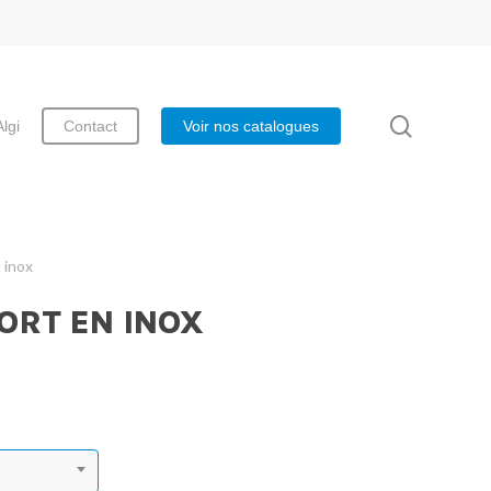
search
Algi
Contact
Voir nos catalogues
 inox
ORT EN INOX