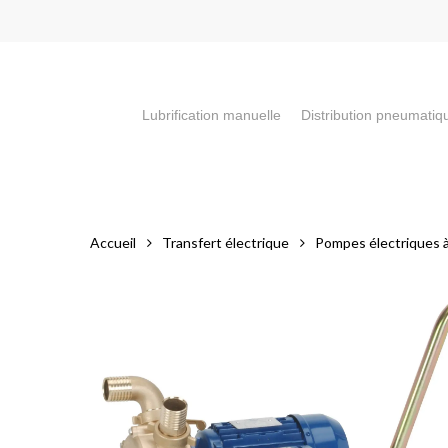
Skip
to
main
content
Lubrification manuelle
Distribution pneumatiq
Appuyez sur la touche "Entrée" pour faire votre recherch
Accueil
Transfert électrique
Pompes électriques à