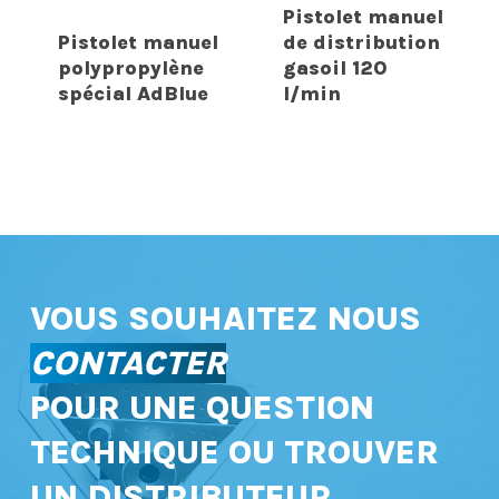
Pistolet manuel
Pistolet manuel
de distribution
polypropylène
gasoil 120
spécial AdBlue
l/min
VOUS SOUHAITEZ NOUS
CONTACTER
POUR UNE QUESTION
TECHNIQUE OU TROUVER
UN DISTRIBUTEUR