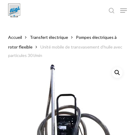
Skip
to
main
Close
content
Menu
Accueil
Transfert électrique
Pompes électriques à
rotor flexible
Unité mobile de transvasement d’huile avec
particules 30 l/min