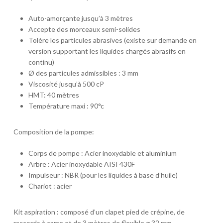
Auto-amorçante jusqu’à 3 mètres
Accepte des morceaux semi-solides
Tolère les particules abrasives (existe sur demande en
version supportant les liquides chargés abrasifs en
continu)
Ø des particules admissibles : 3 mm
Viscosité jusqu’à 500 cP
HMT: 40 mètres
Température maxi : 90°c
Composition de la pompe:
Corps de pompe : Acier inoxydable et aluminium
Arbre : Acier inoxydable AISI 430F
Impulseur : NBR (pour les liquides à base d’huile)
Chariot : acier
Kit aspiration : composé d’un clapet pied de crépine, de
raccords à came et de 3 mètres de flexible ⌀ 32 mm