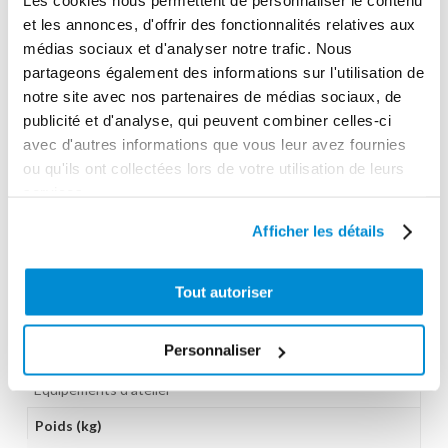
Les cookies nous permettent de personnaliser le contenu
3 mm
et les annonces, d'offrir des fonctionnalités relatives aux
Longueur max d'aspiration
médias sociaux et d'analyser notre trafic. Nous
3 m
partageons également des informations sur l'utilisation de
notre site avec nos partenaires de médias sociaux, de
Flexible de refoulement
publicité et d'analyse, qui peuvent combiner celles-ci
3 m
avec d'autres informations que vous leur avez fournies
ou qu'ils ont collectées lors de votre utilisation de leurs
Flexible d'aspiration
services.
3 m
Afficher les détails
Filtre
Non
Tout autoriser
Chariot
Chariot 2 roues
Personnaliser
Gamme tarifaire
Equipements d'atelier
Poids (kg)