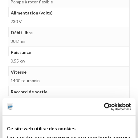
Pompe à rotor flexible
Alimentation (volts)
230 V
Débit libre
30 l/min
Puissance
0.55 kw
Vitesse
1400 tours/min
Raccord de sortie
1" Gaz (M)
Matière intérieure
NBR
Ce site web utilise des cookies.
Taille max des particules