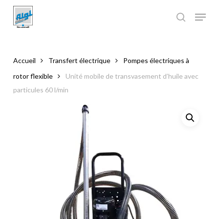
Skip
to
main
Close
content
Menu
Accueil
Transfert électrique
Pompes électriques à
rotor flexible
Unité mobile de transvasement d’huile avec
particules 60 l/min