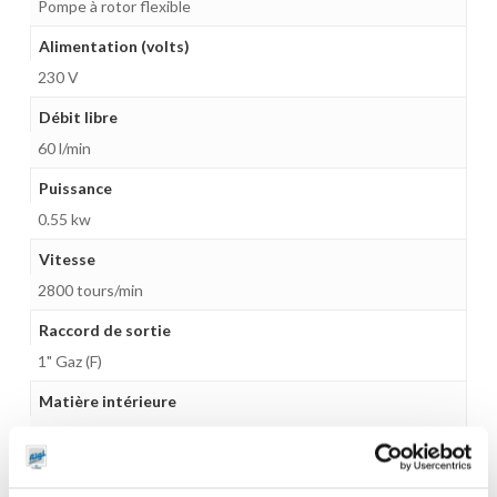
Pompe à rotor flexible
Alimentation (volts)
230 V
Débit libre
60 l/min
Puissance
0.55 kw
Vitesse
2800 tours/min
Raccord de sortie
1" Gaz (F)
Matière intérieure
NBR
Taille max des particules