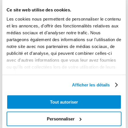
3 mm
Ce site web utilise des cookies.
Longueur max d'aspiration
Les cookies nous permettent de personnaliser le contenu
3 m
et les annonces, d'offrir des fonctionnalités relatives aux
Flexible de refoulement
médias sociaux et d'analyser notre trafic. Nous
3 m
partageons également des informations sur l'utilisation de
notre site avec nos partenaires de médias sociaux, de
Flexible d'aspiration
publicité et d'analyse, qui peuvent combiner celles-ci
3 m
avec d'autres informations que vous leur avez fournies
Diamètre
ou qu'ils ont collectées lors de votre utilisation de leurs
services.
32 mm
Afficher les détails
Filtre
Non
Tout autoriser
Chariot
Chariot 2 roues
Personnaliser
Gamme tarifaire