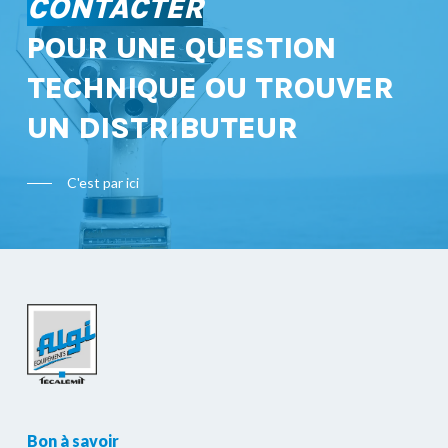
CONTACTER
POUR UNE QUESTION
TECHNIQUE OU TROUVER
UN DISTRIBUTEUR
C'est par ici
Bon à savoir