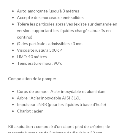
Auto-amorçante jusqu’à 3 mètres
Accepte des morceaux semi-solides
Tolère les particules abrasives (existe sur demande en
version supportant les liquides chargés abrasifs en
continu)
Ø des particules admissibles : 3 mm
Viscosité jusqu’à 500 cP
HMT: 40 mètres
Température maxi : 90°c
Composition de la pompe:
Corps de pompe : Acier inoxydable et aluminium
Arbre : Acier inoxydable AISI 316L
Impulseur : NBR (pour les liquides à base d’huile)
Chariot : acier
Kit aspiration : composé d’un clapet pied de crépine, de
raccords à came et de 3 mètres de flexible ⌀ 32 mm