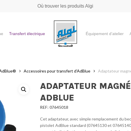
Où trouver les produits Algi
ue
Transfert électrique
Équipement d’atelier
e ou "ESC" pour fermer
e AdBlue®
Accessoires pour transfert d'AdBlue
Adaptateur magné
ADAPTATEUR MAGNÉ
ADBLUE
REF:
07645018
Cet adaptateur, avec simple remplacement du bec 
pistolet AdBlue standard (07645130 et 07645140) 