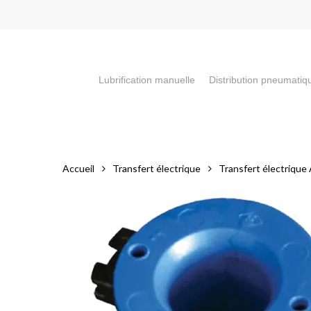
Skip
to
main
content
Lubrification manuelle
Distribution pneumatiq
Appuyez sur la touche "Entrée" pour faire votre recherch
Accueil
Transfert électrique
Transfert électriqu