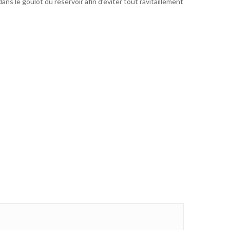
ans le goulot du réservoir afin d’éviter tout ravitaillement