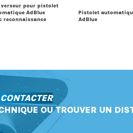
 verseur pour pistolet
omatique AdBlue
Pistolet automatiqu
c reconnaissance
AdBlue
S
CONTACTER
CHNIQUE OU TROUVER UN DIS