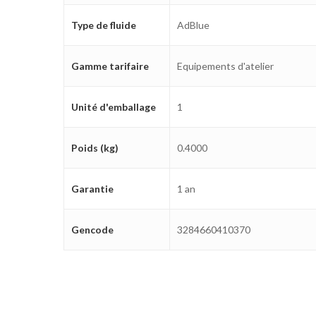
Type de fluide
AdBlue
Gamme tarifaire
Equipements d'atelier
Unité d'emballage
1
Poids (kg)
0.4000
Garantie
1 an
Gencode
3284660410370