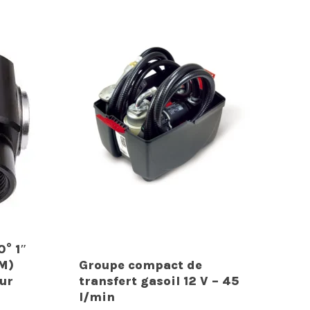
° 1″
(M)
Groupe compact de
ur
transfert gasoil 12 V – 45
l/min