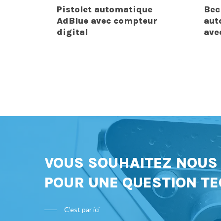
Pistolet automatique
Bec
AdBlue avec compteur
aut
digital
ave
VOUS SOUHAITEZ NOU
POUR UNE QUESTION TE
C'est par ici