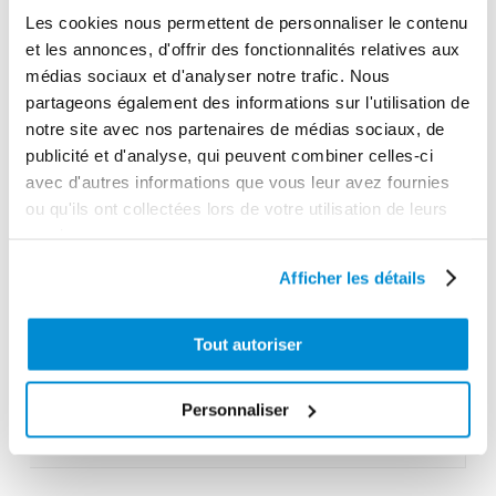
Les cookies nous permettent de personnaliser le contenu
Chariot 4 roues
et les annonces, d'offrir des fonctionnalités relatives aux
Gamme tarifaire
médias sociaux et d'analyser notre trafic. Nous
Equipements d'atelier
partageons également des informations sur l'utilisation de
notre site avec nos partenaires de médias sociaux, de
Unité d'emballage
publicité et d'analyse, qui peuvent combiner celles-ci
1
avec d'autres informations que vous leur avez fournies
Dimensions en cm (L × l × h)
ou qu'ils ont collectées lors de votre utilisation de leurs
services.
77 x 108 x 80
Poids (kg)
Afficher les détails
37.0000
Tout autoriser
Garantie
2 ans
Personnaliser
Gencode
3284660412084