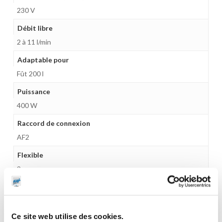
230 V
Débit libre
2 à 11 l/min
Adaptable pour
Fût 200 l
Puissance
400 W
Raccord de connexion
AF2
Flexible
2 m
Compteur
Oui
Ce site web utilise des cookies.
Chariot