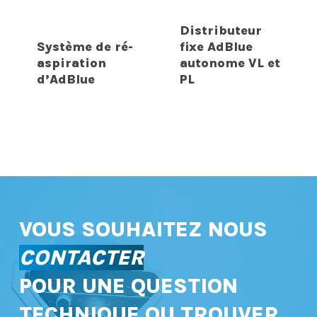
Distributeur
Système de ré-
fixe AdBlue
aspiration
autonome VL et
d’AdBlue
PL
VOUS SOUHAITEZ NOUS
CONTACTER
POUR UNE QUESTION
TECHNIQUE OU TROUVER