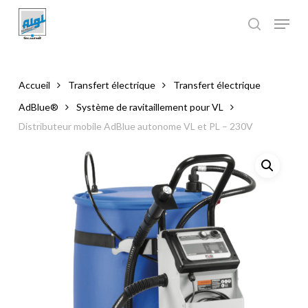
Skip
to
main
Close
content
Menu
Accueil
Transfert électrique
Transfert électrique
AdBlue®
Système de ravitaillement pour VL
Distributeur mobile AdBlue autonome VL et PL – 230V