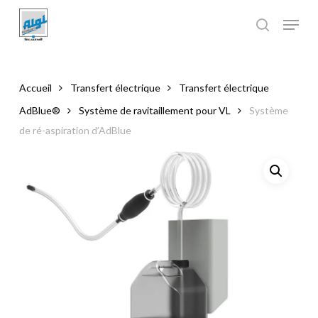
Skip
to
main
Close
content
Menu
Accueil
Transfert électrique
Transfert électrique
AdBlue®
Système de ravitaillement pour VL
Système
de ré-aspiration d’AdBlue