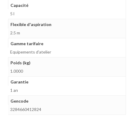
Capacité
5 l
Flexible d'aspiration
2.5 m
Gamme tarifaire
Equipements d'atelier
Poids (kg)
1.0000
Garantie
1 an
Gencode
3284660412824