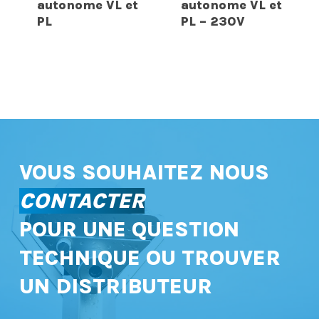
autonome VL et
autonome VL et
PL
PL – 230V
VOUS SOUHAITEZ NOUS
CONTACTER
POUR UNE QUESTION
TECHNIQUE OU TROUVER
UN DISTRIBUTEUR