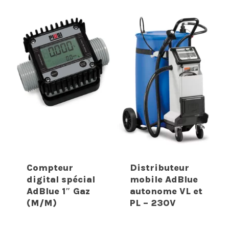
Compteur
Distributeur
digital spécial
mobile AdBlue
AdBlue 1″ Gaz
autonome VL et
(M/M)
PL – 230V