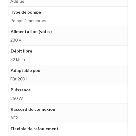
AdBlue
Type de pompe
Pompe à membrane
Alimentation (volts)
230 V
Débit libre
32 l/min
Adaptable pour
Fût 200 l
Puissance
350 W
Raccord de connexion
AF2
Flexible de refoulement