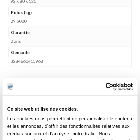
92 x 80 x 120
Poids (kg)
29.5000
Garantie
2 ans
Gencode
3284660413968
CES PRODUITS PEUVENT VOUS
INTERESSER
Ce site web utilise des cookies.
Les cookies nous permettent de personnaliser le contenu
et les annonces, d'offrir des fonctionnalités relatives aux
médias sociaux et d'analyser notre trafic. Nous