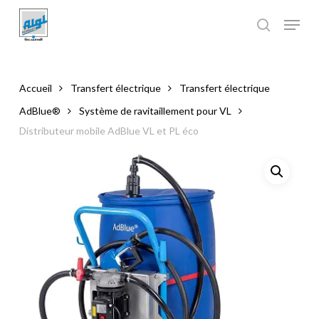
Skip
to
main
Close
content
Menu
Accueil
Transfert électrique
Transfert électrique
AdBlue®
Système de ravitaillement pour VL
Distributeur mobile AdBlue VL et PL éco