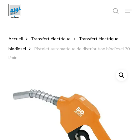
Skip
to
main
Close
content
Menu
Accueil
Transfert électrique
Transfert électrique
biodiesel
Pistolet automatique de distribution biodiesel 70
l/min