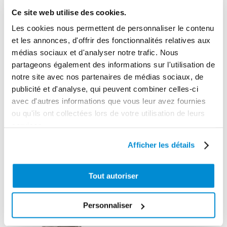
Ce site web utilise des cookies.
Les cookies nous permettent de personnaliser le contenu
et les annonces, d'offrir des fonctionnalités relatives aux
médias sociaux et d'analyser notre trafic. Nous
Pivot
partageons également des informations sur l'utilisation de
orientable
notre site avec nos partenaires de médias sociaux, de
acier pour
publicité et d'analyse, qui peuvent combiner celles-ci
Pompe ATEX 12
enrouleur “Type
avec d'autres informations que vous leur avez fournies
v
C”
ou qu'ils ont collectées lors de votre utilisation de leurs
services.
Afficher les détails
Tout autoriser
Personnaliser