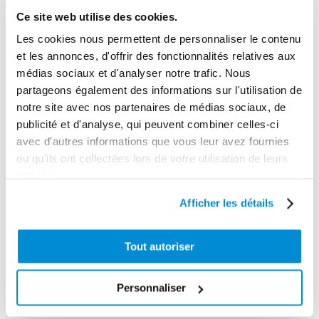
Ce site web utilise des cookies.
Les cookies nous permettent de personnaliser le contenu
Support fixe
et les annonces, d'offrir des fonctionnalités relatives aux
pour enrouleur
Pompe ATEX 12
médias sociaux et d'analyser notre trafic. Nous
AdBlue 8 m
v
partageons également des informations sur l'utilisation de
notre site avec nos partenaires de médias sociaux, de
publicité et d'analyse, qui peuvent combiner celles-ci
avec d'autres informations que vous leur avez fournies
ou qu'ils ont collectées lors de votre utilisation de leurs
services.
Afficher les détails
Tout autoriser
Personnaliser