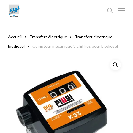
Skip
to
main
Close
content
Menu
Accueil
Transfert électrique
Transfert électrique
biodiesel
Compteur mécanique 3 chiffres pour biodiesel