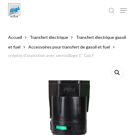
Skip
to
main
Close
content
Menu
Accueil
Transfert électrique
Transfert électrique gasoil
et fuel
Accessoires pour transfert de gasoil et fuel
crépine d’aspiration avec verrouillage 1″ Gaz F