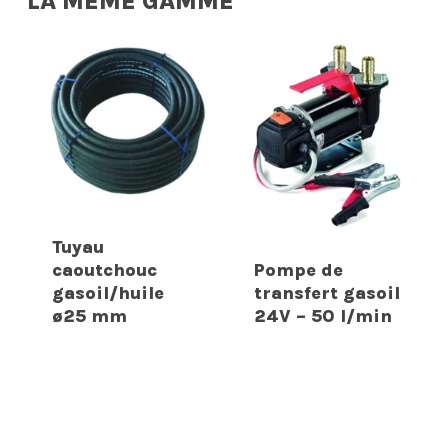
LA MÊME GAMME
Tuyau
caoutchouc
Pompe de
gasoil/huile
transfert gasoil
ø25 mm
24V – 50 l/min