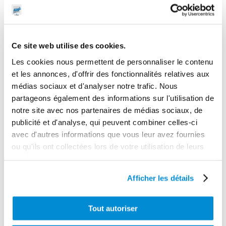
Ce site web utilise des cookies.
Les cookies nous permettent de personnaliser le contenu
et les annonces, d'offrir des fonctionnalités relatives aux
médias sociaux et d'analyser notre trafic. Nous
Kit 2 embouts
Pivot
partageons également des informations sur l'utilisation de
cannelés droits
orientable
en laiton pour
acier pour
notre site avec nos partenaires de médias sociaux, de
pompes 12 et
enrouleur “Type
publicité et d'analyse, qui peuvent combiner celles-ci
24V
C”
avec d'autres informations que vous leur avez fournies
ou qu'ils ont collectées lors de votre utilisation de leurs
services.
Afficher les détails
Tout autoriser