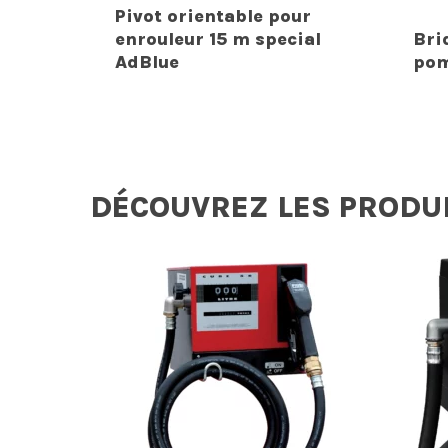
Pivot orientable pour
enrouleur 15 m special
Bri
AdBlue
pom
DÉCOUVREZ LES PRODU