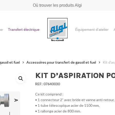
Où trouver les produits Algi
ue
Transfert électrique
Équipement d’atelier
e ou "ESC" pour fermer
asoil et fuel
Accessoires pour transfert de gasoil et fuel
Kit d’a
KIT D’ASPIRATION P
REF:
07640030
Ce kit comprend :
• 1 connecteur 2” avec bride et vanne anti-retour,
• 1 tube télescopique acier de 1100 mm,
• 1 rallonge acier de 800 mm.