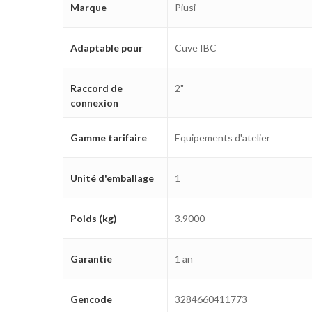
Marque
Piusi
Adaptable pour
Cuve IBC
Raccord de
2"
connexion
Gamme tarifaire
Equipements d'atelier
Unité d'emballage
1
Poids (kg)
3.9000
Garantie
1 an
Gencode
3284660411773