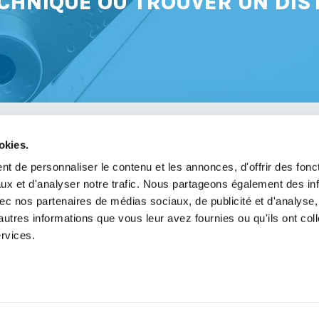
CHNIQUE OU TROUVER UN DIS
okies.
avoir
t de personnaliser le contenu et les annonces, d'offrir des fonct
ux et d'analyser notre trafic. Nous partageons également des in
légales
 avec nos partenaires de médias sociaux, de publicité et d'analyse
de confidentialité
autres informations que vous leur avez fournies ou qu'ils ont col
ervices.
e