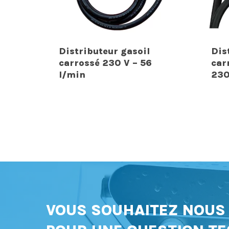
Distributeur gasoil
Dis
carrossé 230 V – 56
car
l/min
230
VOUS SOUHAITEZ NOU