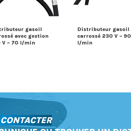
tributeur gasoil
Distributeur gasoil
rossé avec gestion
carrossé 230 V – 90
 V – 70 l/min
l/min
S
CONTACTER