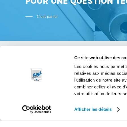
POUR UNE QUESTION TE
C'est par ici
Ce site web utilise des co
Bon à s
Les cookies nous permetten
relatives aux médias socia
Mentions 
l'utilisation de notre site
Politique 
combiner celles-ci avec d'
votre utilisation de leurs s
Afficher les détails
© 2026 Algi Equipements.
JETPULP - Agence Digital