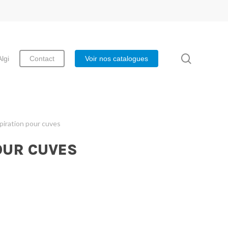
search
Algi
Contact
Voir nos catalogues
spiration pour cuves
OUR CUVES