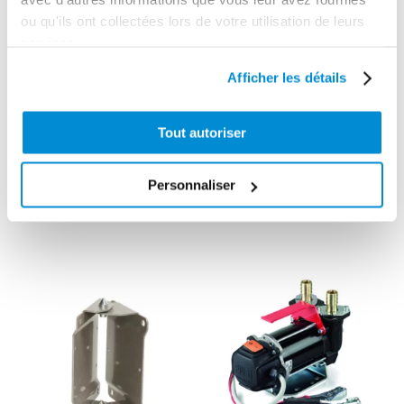
ou qu'ils ont collectées lors de votre utilisation de leurs
services.
Afficher les détails
Tout autoriser
Pistolet manuel
de distribution
Support fixe
gasoil 150
pour enrouleur
Personnaliser
l/min
AdBlue 8 m