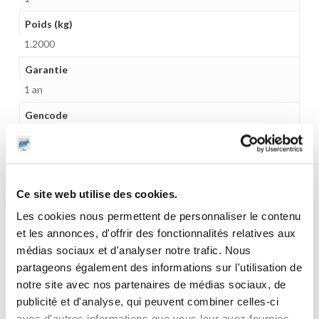
Poids (kg)
1.2000
Garantie
1 an
Gencode
3284660408582
Ce site web utilise des cookies.
CES PRODUITS PEUVENT VOUS
Les cookies nous permettent de personnaliser le contenu
et les annonces, d'offrir des fonctionnalités relatives aux
INTERESSER
médias sociaux et d'analyser notre trafic. Nous
partageons également des informations sur l'utilisation de
notre site avec nos partenaires de médias sociaux, de
publicité et d'analyse, qui peuvent combiner celles-ci
avec d'autres informations que vous leur avez fournies