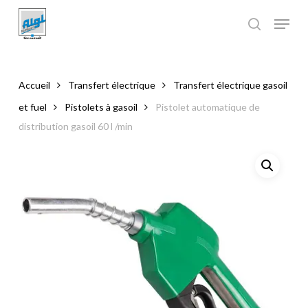
Skip
to
main
Close
content
Menu
Accueil
Transfert électrique
Transfert électrique gasoil
et fuel
Pistolets à gasoil
Pistolet automatique de
distribution gasoil 60 l /min