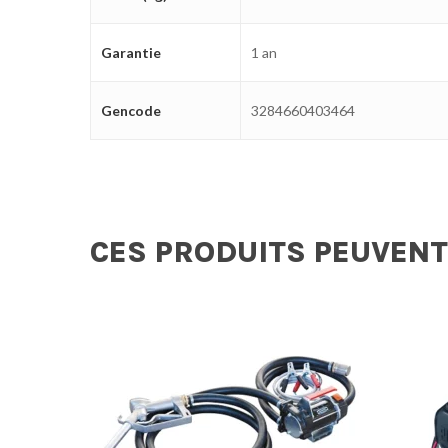
Garantie
1 an
Gencode
3284660403464
CES PRODUITS PEUVENT