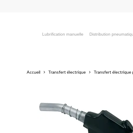
Skip
to
main
content
Lubrification manuelle
Distribution pneumatiq
Appuyez sur la touche "Entrée" pour faire votre recherch
Accueil
Transfert électrique
Transfert électrique g