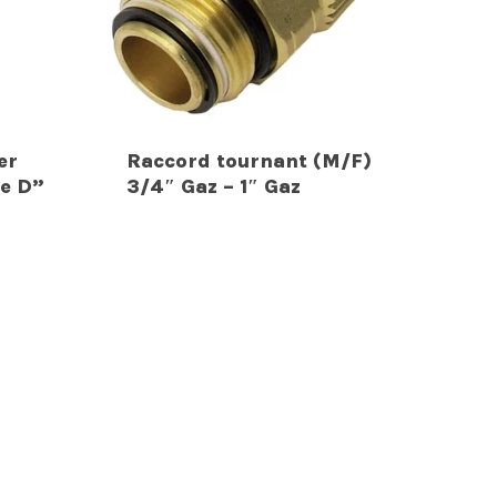
er
Raccord tournant (M/F)
pe D”
3/4″ Gaz – 1″ Gaz